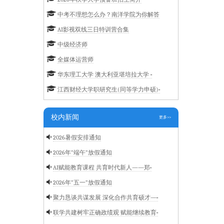
中考不理想怎么办？南洋学院为你解答
AI影视双线三日特训营合集
中级经济师
全媒体运营师
华东理工大学 澳大利亚堪培拉大学 ···
江西财经大学职研究生(同等学力申硕)···
校内新闻
更多>>
2026暑假安排通知
2026年“端午”放假通知
AI赋能教育课程 共育时代新人——郑···
2026年“五一”放假通知
聚力恳谈共谋发展 深化合作共育硕才—···
联学共建树牢正确政绩观 赋能继续教育···