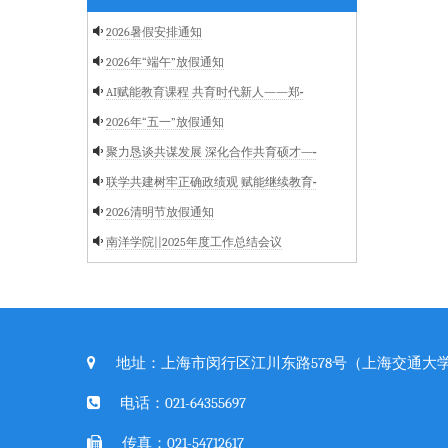
2026暑假安排通知
2026年“端午”放假通知
AI赋能教育课程 共育时代新人——郑···
2026年“五一”放假通知
聚力恳谈共谋发展 深化合作共育硕才—···
联学共建树牢正确政绩观 赋能继续教育···
2026清明节放假通知
南洋学院||2025年度工作总结会议
地址：上海市闵行区江川东路578号（上海交通大学
电话：021-64355697
传真：021-54712617