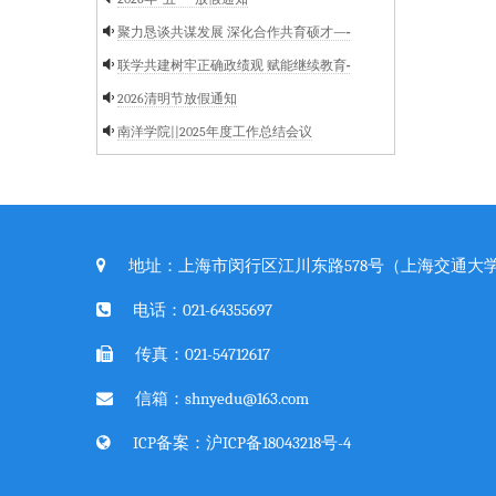
聚力恳谈共谋发展 深化合作共育硕才—···
联学共建树牢正确政绩观 赋能继续教育···
2026清明节放假通知
南洋学院||2025年度工作总结会议
地址：上海市闵行区江川东路578号（上海交通大学
电话：021-64355697
传真：021-54712617
信箱：shnyedu@163.com
ICP备案：
沪ICP备18043218号-4