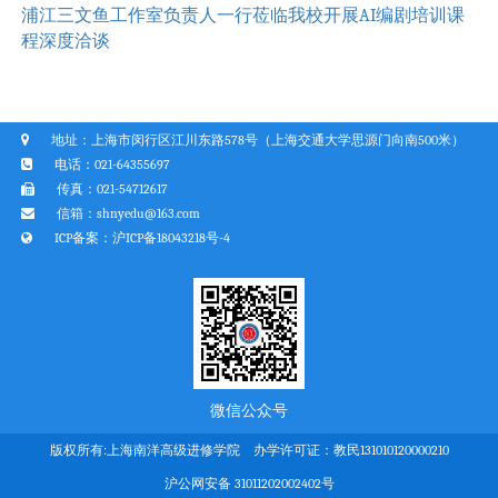
浦江三文鱼工作室负责人一行莅临我校开展AI编剧培训课
程深度洽谈
地址：上海市闵行区江川东路578号（上海交通大学思源门向南500米）
电话：021-64355697
传真：021-54712617
信箱：shnyedu@163.com
ICP备案：
沪ICP备18043218号-4
微信公众号
版权所有:上海南洋高级进修学院 办学许可证：教民131010120000210
沪公网安备 31011202002402号